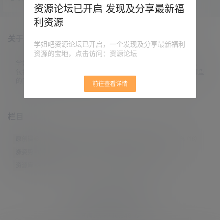
近就在推特表示有大事发生…… 把人
资源论坛已开启 发现及分享最新福
吓得够呛，结果是宣布她的小说作
利资源
品《空蝉》获得了第47届野间文学
新人奖提名。 野间文学新人奖并不
关于本站
是什么野鸡奖，而是岛国文学界专
学姐吧资源论坛已开启，一个发现及分享最新福利
门为新人作家准备的最有分量的文
资源的宝地，点击访问：资源论坛
学奖项。 这个奖项在岛国跟芥川文
学奖同一水平。 如果拿中国的奖项
学姐吧，一个小众福利资源博客，专注于分享全网最新福利资源，
来对比，比较接近的应该是茅盾新
包括涨姿势/福利社/老司机/资源库/新技能等栏目。让各位同学摸鱼
人文学奖。 村上春树之前…
的同时掌握新技能，涨到新姿势。
前往查看详情
栏目
原创摄影
(7)
妹子图
(277)
新技能
(148)
有更新
(4)
汇总
(16)
涨姿势
(173)
福利社
(442)
羊毛党
(5)
老司机
(249)
资源库
(384)
© 2021-2026
学姐吧
站点地图
联系邮箱 guaidaoshe#gmail.com
查询9次 耗时0.5481秒