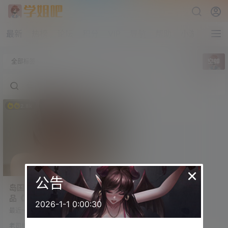
最新
热榜
论坛
积分
VIP
导航
帮助
小游戏
全部标签
空蝉
2.8k
×
公告
岛国女老师纱仓真菜小说作
品《空蝉》再次获奖 文学事
2026-1-1 0:00:30
业更进一步
最近一段时间，纱仓真菜真的有点
忙。 前段时间，她参与的岛国深夜
老司机
综艺《接吻生死战》刚刚上线。 最