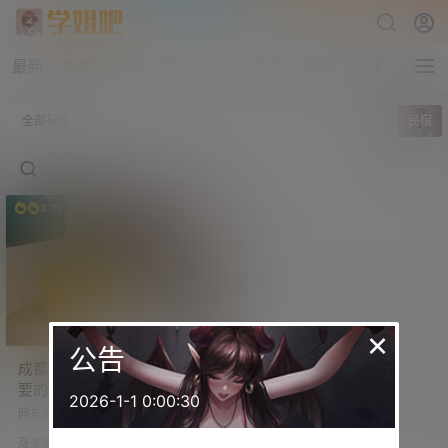
最新
热榜
论坛
积分
VIP
导航
帮助
小游戏
全部标签
民宿
3.7k
×
公告
成都Playbox情侣民宿 你想
要的场景这里都有
2026-1-1 0:00:30
网友分享，一个很有创意的民宿。
都是大家喜闻乐见的场景：日本新
涨姿势
干线地铁、教室、医务室、医院、