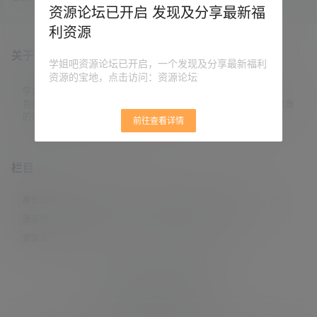
监狱、办公室等，完全模拟岛国片
资源论坛已开启 发现及分享最新福
中的各种场景。 老板应该是日本爱
利资源
情动作片的忠实粉丝，住在这个民
宿，不想发生点啥都难。 500多一
关于本站
天，入住率很高，生意非常红火。
学姐吧资源论坛已开启，一个发现及分享最新福利
最近经济形式不好，就应该有点创
资源的宝地，点击访问：资源论坛
新。 之前有一些动漫、电竞主题
房，还有一些情趣酒店，但都难以
学姐吧，一个小众福利资源博客，专注于分享全网最新福利资源，
满足年轻人个性化的需求。 这家酒
包括涨姿势/福利社/老司机/资源库/新技能等栏目。让各位同学摸鱼
店老板，是真正围绕顾客需求去…
的同时掌握新技能，涨到新姿势。
前往查看详情
栏目
原创摄影
(7)
妹子图
(277)
新技能
(148)
有更新
(4)
汇总
(16)
涨姿势
(173)
福利社
(442)
羊毛党
(5)
老司机
(249)
资源库
(384)
© 2021-2026
学姐吧
站点地图
联系邮箱 guaidaoshe#gmail.com
查询8次 耗时0.5279秒