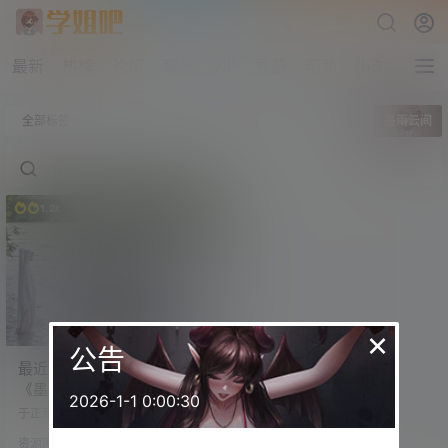
最新
热榜
论坛
积分
VIP
导航
帮助
小游戏
全部标签
墨雨云间
1.2k
×
公告
最近很火的古装复仇爽剧
《墨雨云间》非常上头 [已完
2026-1-1 0:00:30
结]
于正新剧，大女主题材，吴谨言主
演。 很土，很狗血，但架不住它
资源库
爽。 我本来是带着批判的眼光打开