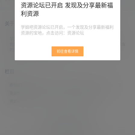
的，但越看越上头，推荐给大家。
资源论坛已开启 发现及分享最新福
目前该剧已完结，共40集。 《墨雨
利资源
云间》网盘资源： 夸克网盘：http
s://pan.quark.cn/s/14b81d5e3058
关于本站
迅雷云盘：https://pan.xunlei.com/
学姐吧资源论坛已开启，一个发现及分享最新福利
s/VO-ej_8mWWjHgZ8p2Azkv4XF
资源的宝地，点击访问：资源论坛
A1?pwd=q9qq 百度网盘：…
学姐吧，一个小众福利资源博客，专注于分享全网最新福利资源，
包括涨姿势/福利社/老司机/资源库/新技能等栏目。让各位同学摸鱼
的同时掌握新技能，涨到新姿势。
前往查看详情
栏目
原创摄影
(7)
妹子图
(277)
新技能
(148)
有更新
(4)
汇总
(16)
涨姿势
(173)
福利社
(442)
羊毛党
(5)
老司机
(249)
资源库
(384)
© 2021-2026
学姐吧
站点地图
联系邮箱 guaidaoshe#gmail.com
查询8次 耗时0.4755秒