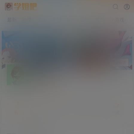
最新
热榜
论坛
积分
VIP
导航
帮助
小游戏
关注Ta
发私信
肉蛋葱鸡
小学部
Lv1
概览
发布的
关注
粉丝
收藏