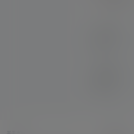
发布的文章
0
在本站的投稿
收藏的文章
0
收藏的文章数量
关于本站
帮助中心