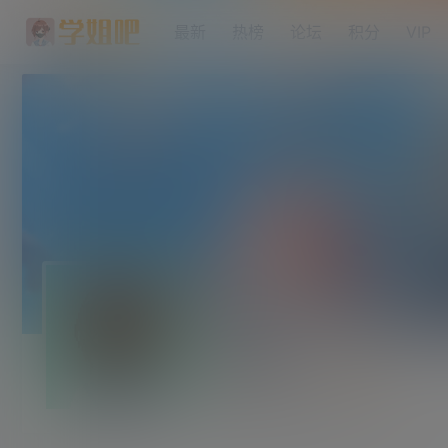
最新
热榜
论坛
积分
VIP
猪猪侠
中学部
Lv2
这个人很懒，什么都没有留下！