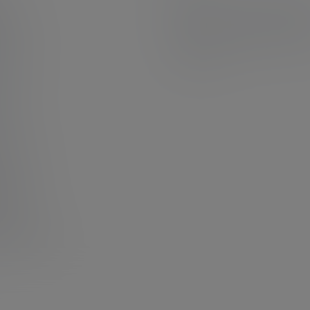
原创摄影
(7)
妹子图
(277)
新技
分
何获取积分
有更新
(4)
汇总
(16)
涨姿势
(17
福利社
(442)
羊毛党
(5)
老司机
坛
资源库
(384)
源交流分享
址
址发布页
法
缩包解压方法
解密
暗号解密工具
P会员
P会员获取独家权益