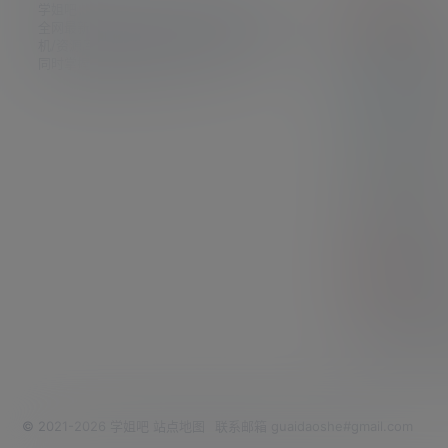
学姐吧，一个小众福利资源博客，专注于分享
获取积
全网最新福利资源，包括涨姿势/福利社/老司
查看如
机/资源库/新技能等栏目。让各位同学摸鱼的
同时掌握新技能，涨到新姿势。
资源论
福利资
永久地
最新地
解压方
文件压
百家姓
百家姓
赞助VI
赞助VI
© 2021-2026
学姐吧
站点地图
联系邮箱 guaidaoshe#gmail.com