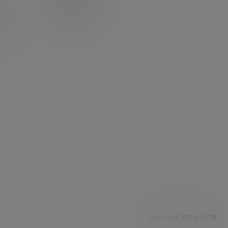
能
(148)
3)
(249)
查询3次 耗时0.5304秒