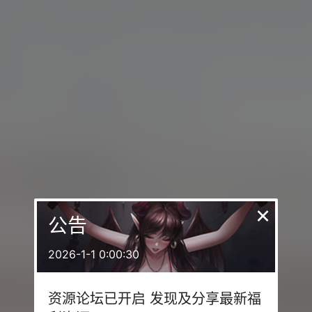
睡上下铺，妈妈就住在旁边的一张床上，两张床之间拉了帘子。有
，套弄一会感觉他忍的很辛苦，就悄悄探头上去含住，然后给他
去。
还要强忍着刷牙的时候就很满足。不过有时候，男朋友也在我洗漱
腿，门户大开，既羞耻又战栗，很容易高潮。
性生活中 男性能坚持多久
3 年前
×
公告
2026-1-1 0:00:30
资源论坛已开启 发现及分享最新福
4 年前